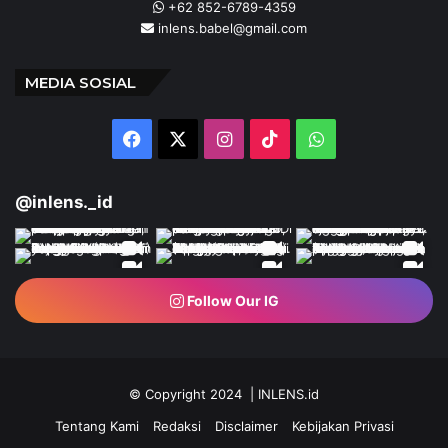
+62 852-6789-4359
inlens.babel@gmail.com
MEDIA SOSIAL
Facebook
X
Instagram
TikTok
WhatsApp
@inlens._id
Follow Our IG
© Copyright 2024 | INLENS.id
Tentang Kami
Redaksi
Disclaimer
Kebijakan Privasi