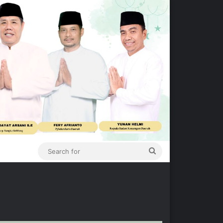
Search
for