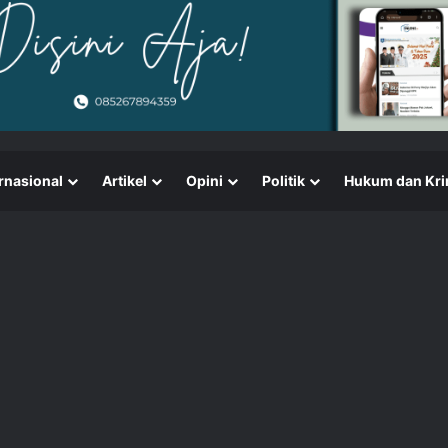
rnasional
Artikel
Opini
Politik
Hukum dan Kri