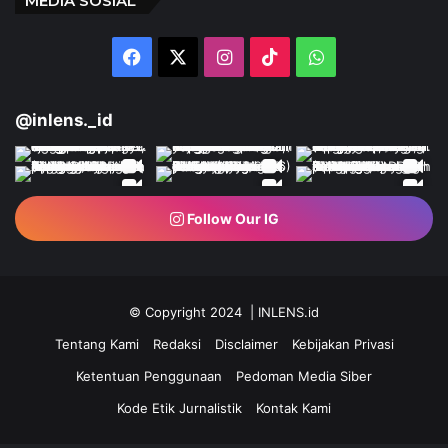
MEDIA SOSIAL
Facebook
X
Instagram
TikTok
WhatsApp
@inlens._id
Follow Our IG
© Copyright 2024 | INLENS.id
Tentang Kami
Redaksi
Disclaimer
Kebijakan Privasi
Ketentuan Penggunaan
Pedoman Media Siber
Kode Etik Jurnalistik
Kontak Kami