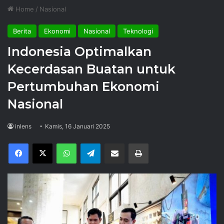
Home
/
Nasional
Berita
Ekonomi
Nasional
Teknologi
Indonesia Optimalkan
Kecerdasan Buatan untuk
Pertumbuhan Ekonomi
Nasional
inlens
Kamis, 16 Januari 2025
Facebook
X
WhatsApp
Telegram
Share via Email
Print