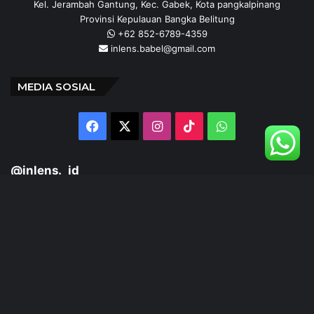
PT. SALSHEI MAHARANI MEDIA
Jalan Kulan Kampak, Perum Prima Garden Blok A 25
Kel. Jerambah Gantung, Kec. Gabek, Kota pangkalpinang
Provinsi Kepulauan Bangka Belitung
+62 852-6789-4359
inlens.babel@gmail.com
MEDIA SOSIAL
Facebook
X
Instagram
TikTok
WhatsApp
@inlens._id
Follow Our IG