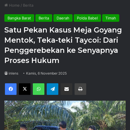
Home
/
Berita
Bangka Barat
Berita
Daerah
Polda Babel
Timah
Satu Pekan Kasus Meja Goyang
Mentok, Teka-teki Taycoi: Dari
Penggerebekan ke Senyapnya
Proses Hukum
inlens
Kamis, 6 November 2025
Facebook
X
WhatsApp
Telegram
Share via Email
Print