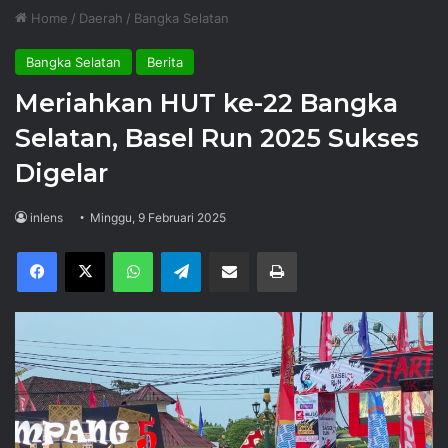
Home
/
Daerah
/
Bangka Selatan
Bangka Selatan
Berita
Meriahkan HUT ke-22 Bangka
Selatan, Basel Run 2025 Sukses
Digelar
inlens
Minggu, 9 Februari 2025
Facebook
X
WhatsApp
Telegram
Share via Email
Print