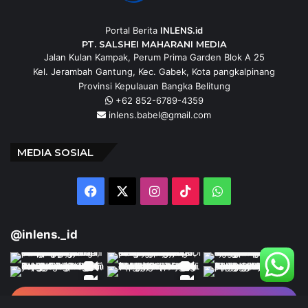
Portal Berita
INLENS.id
PT. SALSHEI MAHARANI MEDIA
Jalan Kulan Kampak, Perum Prima Garden Blok A 25
Kel. Jerambah Gantung, Kec. Gabek, Kota pangkalpinang
Provinsi Kepulauan Bangka Belitung
+62 852-6789-4359
inlens.babel@gmail.com
MEDIA SOSIAL
Facebook
X
Instagram
TikTok
WhatsApp
@inlens._id
Follow Our IG