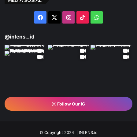
MEDIA SOSIAL
Facebook
X
Instagram
TikTok
WhatsApp
@inlens._id
Follow Our IG
© Copyright 2024 | INLENS.id