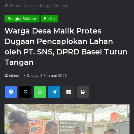
Home
/
Daerah
/
Bangka Selatan
Bangka Selatan
Berita
Warga Desa Malik Protes
Dugaan Pencaplokan Lahan
oleh PT. SNS, DPRD Basel Turun
Tangan
inlens
Selasa, 4 Februari 2025
Facebook
X
WhatsApp
Telegram
Share via Email
Print