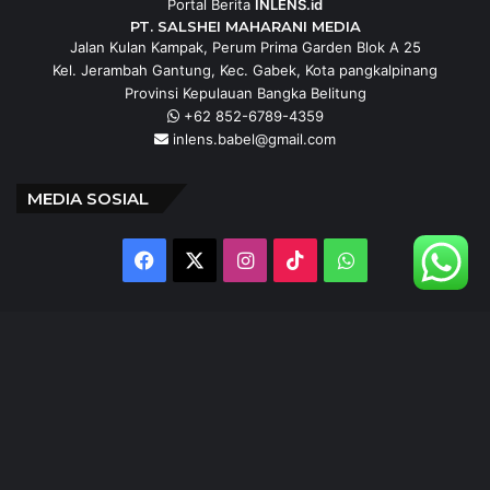
Portal Berita
INLENS.id
PT. SALSHEI MAHARANI MEDIA
Jalan Kulan Kampak, Perum Prima Garden Blok A 25
Kel. Jerambah Gantung, Kec. Gabek, Kota pangkalpinang
Provinsi Kepulauan Bangka Belitung
+62 852-6789-4359
inlens.babel@gmail.com
MEDIA SOSIAL
Facebook
X
Instagram
TikTok
WhatsApp
@inlens._id
Follow Our IG