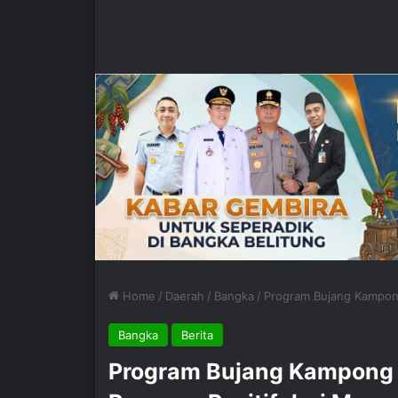
Home
/
Daerah
/
Bangka
/
Program Bujang Kampong
Bangka
Berita
Program Bujang Kampong 