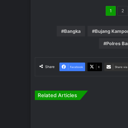
1
2
Bangka
Bujang Kampo
Polres B
Share
Facebook
X
Share via
Related Articles