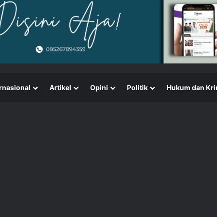
rnasional
Artikel
Opini
Politik
Hukum dan Kri