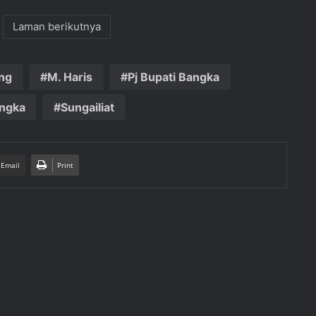
Laman berikutnya
ng
M. Haris
Pj Bupati Bangka
angka
Sungailiat
 Email
Print