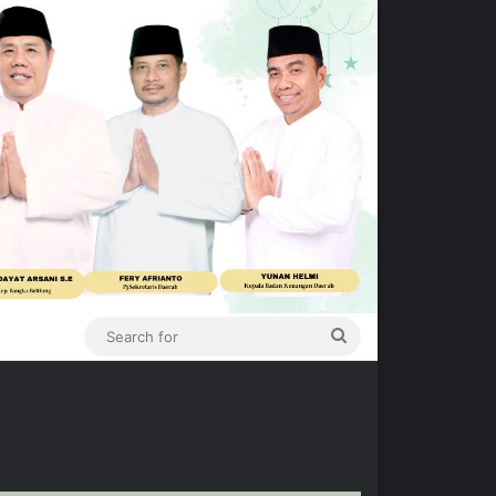
Search
for