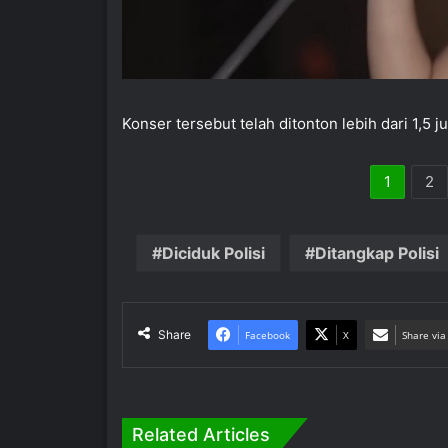
Konser tersebut telah ditonton lebih dari 1,5 ju
1
2
Diciduk Polisi
Ditangkap Polisi
Share
Facebook
X
Share via
Related Articles