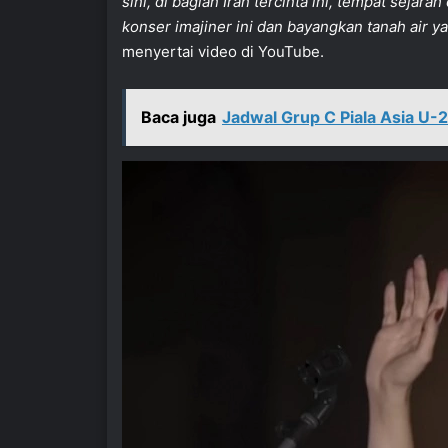
sini, di bagian Iran tercinta ini, tempat sejara
konser imajiner ini dan bayangkan tanah air ya
menyertai video di YouTube.
Baca juga
Jadwal Grup C Piala Asia U-