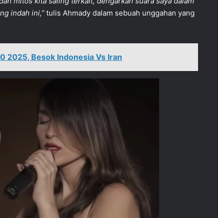
h dan mitos kita saling terkait, dengarkan suara saya dalam
ng indah ini,”
tulis Ahmady dalam sebuah unggahan yang
20 2025, Besok Indonesia Vs Iran