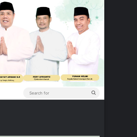
Search
for