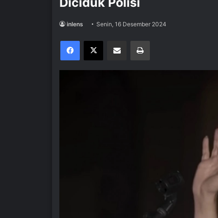
Diciduk Polisi
inlens
Senin, 16 Desember 2024
Facebook
X
Share via Email
Print