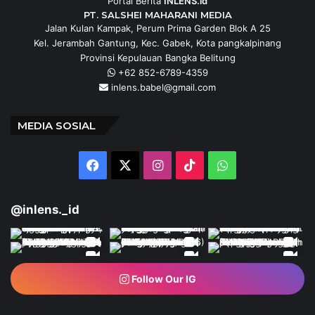
Portal Berita
INLENS.id
PT. SALSHEI MAHARANI MEDIA
Jalan Kulan Kampak, Perum Prima Garden Blok A 25
Kel. Jerambah Gantung, Kec. Gabek, Kota pangkalpinang
Provinsi Kepulauan Bangka Belitung
+62 852-6789-4359
inlens.babel@gmail.com
MEDIA SOSIAL
Facebook
X
Instagram
TikTok
WhatsApp
@inlens._id
Follow Our IG