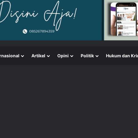
rnasional
Artikel
Opini
Politik
Hukum dan Kri