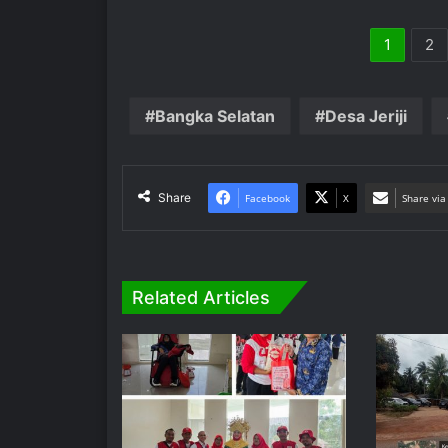
1
2
Bangka Selatan
Desa Jeriji
Share
Facebook
X
Share via
Related Articles