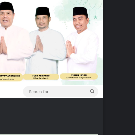
Search
for