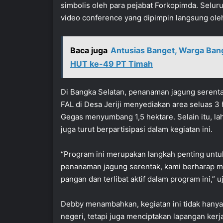
simbolis oleh para pejabat Forkopimda. Seluru
video conference yang dipimpin langsung oleh
Baca juga
Antusias Banget, Warga Bang
HUT ke-49 PT Timah
Di Bangka Selatan, penanaman jagung serenta
FAL di Desa Jeriji menyediakan area seluas 3
Gegas menyumbang 1,5 hektare. Selain itu, lah
juga turut berpartisipasi dalam kegiatan ini.
“Program ini merupakan langkah penting unt
penanaman jagung serentak, kami berharap 
pangan dan terlibat aktif dalam program ini,” 
Debby menambahkan, kegiatan ini tidak hany
negeri, tetapi juga menciptakan lapangan kerj