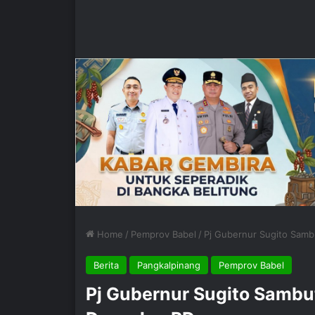
Home
/
Pemprov Babel
/
Pj Gubernur Sugito Samb
Berita
Pangkalpinang
Pemprov Babel
Pj Gubernur Sugito Sambu