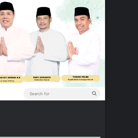
Search
for