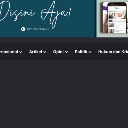
rnasional
Artikel
Opini
Politik
Hukum dan Kri