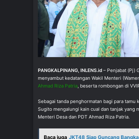
PANGKALPINANG, INLENS.id
– Penjabat (Pj) 
menyambut kedatangan Wakil Menteri (Wamen
Ahmad Riza Patria
, beserta rombongan di VVI
Sebagai tanda penghormatan bagi para tamu 
Sugito mengalungi kain cual dan tanjak yang 
Menteri Desa dan PDT Ahmad Riza Patria.
Baca juga
JKT48 Siap Guncang Bangka B