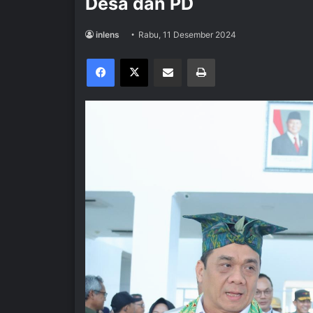
Desa dan PD
inlens
Rabu, 11 Desember 2024
Facebook
X
Share via Email
Print