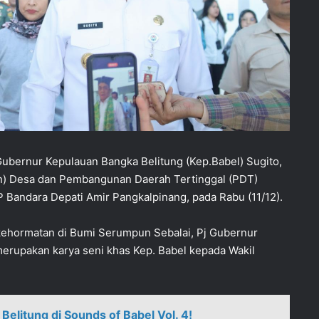
Gubernur Kepulauan Bangka Belitung (Kep.Babel) Sugito,
) Desa dan Pembangunan Daerah Tertinggal (PDT)
P Bandara Depati Amir Pangkalpinang, pada Rabu (11/12).
kehormatan di Bumi Serumpun Sebalai, Pj Gubernur
merupakan karya seni khas Kep. Babel kepada Wakil
elitung di Sounds of Babel Vol. 4!