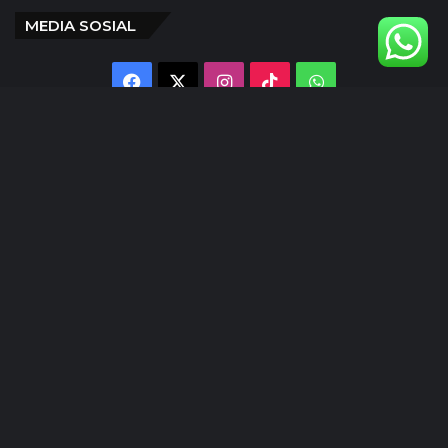
MEDIA SOSIAL
Facebook
X
Instagram
TikTok
WhatsApp
@inlens._id
Follow Our IG
© Copyright 2024 | INLENS.id
Tentang Kami
Redaksi
Disclaimer
Kebijakan Privasi
Ketentuan Penggunaan
Pedoman Media Siber
Kode Etik Jurnalistik
Kontak Kami