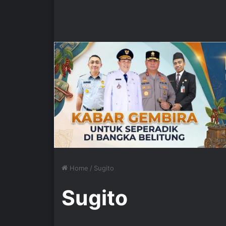
Home
/
Sugito
Sugito