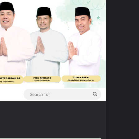
Search
for