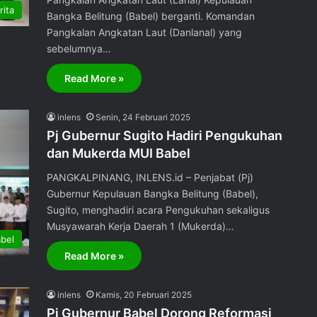
rita
Bangka Belitung (Babel) berganti. Komandan
Pangkalan Angkatan Laut (Danlanal) yang
sebelumnya…
Read More »
inlens
Senin, 24 Februari 2025
Pj Gubernur Sugito Hadiri Pengukuhan
dan Mukerda MUI Babel
PANGKALPINANG, INLENS.id – Penjabat (Pj)
Gubernur Kepulauan Bangka Belitung (Babel),
Sugito, menghadiri acara Pengukuhan sekaligus
Musyawarah Kerja Daerah 1 (Mukerda)…
bel
Read More »
inlens
Kamis, 20 Februari 2025
Pj Gubernur Babel Dorong Reformasi