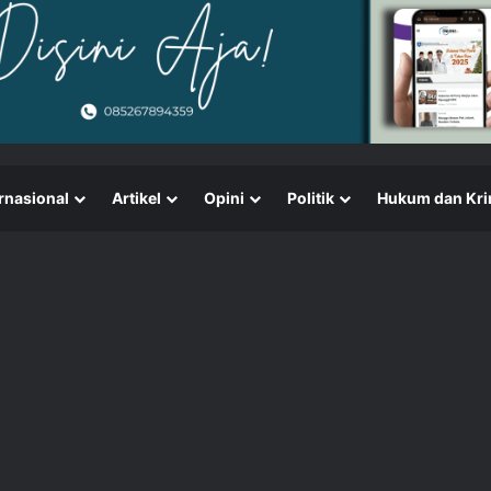
rnasional
Artikel
Opini
Politik
Hukum dan Kri