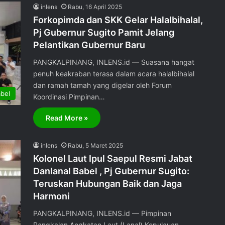
inlens
Rabu, 16 April 2025
Forkopimda dan SKK Gelar Halalbihalal,
Pj Gubernur Sugito Pamit Jelang
Pelantikan Gubernur Baru
PANGKALPINANG, INLENS.id — Suasana hangat
penuh keakraban terasa dalam acara halalbihalal
dan ramah tamah yang digelar oleh Forum
bel
Koordinasi Pimpinan…
Read More »
inlens
Rabu, 5 Maret 2025
Kolonel Laut Ipul Saepul Resmi Jabat
Danlanal Babel , Pj Gubernur Sugito:
Teruskan Hubungan Baik dan Jaga
Harmoni
PANGKALPINANG, INLENS.id — Pimpinan
Pangkalan Angkatan Laut (Lanal) Kepulauan