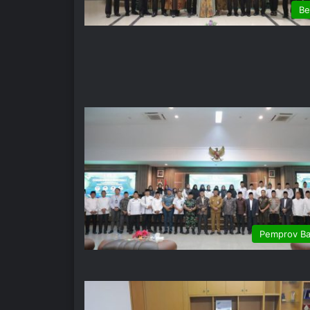
Be
Pemprov Ba