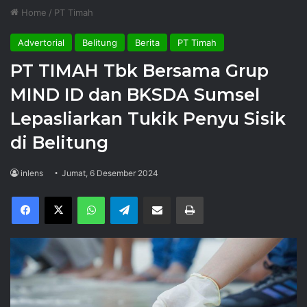
Home
/
PT Timah
Advertorial
Belitung
Berita
PT Timah
PT TIMAH Tbk Bersama Grup
MIND ID dan BKSDA Sumsel
Lepasliarkan Tukik Penyu Sisik
di Belitung
inlens
Jumat, 6 Desember 2024
Facebook
X
WhatsApp
Telegram
Share via Email
Print