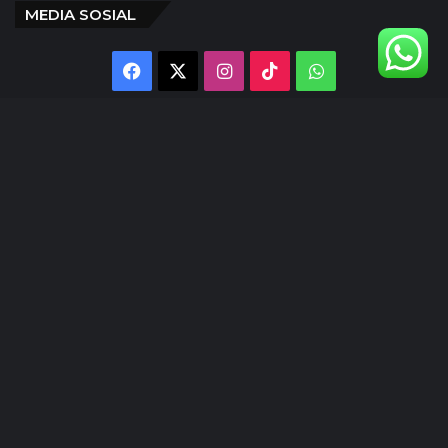
MEDIA SOSIAL
Facebook
X
Instagram
TikTok
WhatsApp
@inlens._id
Follow Our IG
© Copyright 2024 | INLENS.id
Tentang Kami
Redaksi
Disclaimer
Kebijakan Privasi
Ketentuan Penggunaan
Pedoman Media Siber
Kode Etik Jurnalistik
Kontak Kami