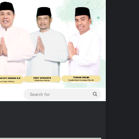
Search
for