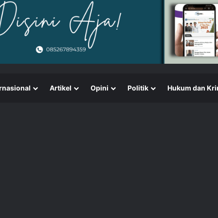
rnasional
Artikel
Opini
Politik
Hukum dan Kri