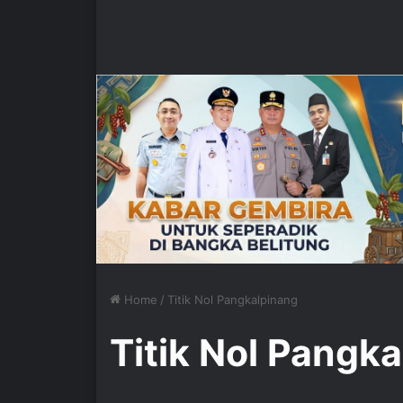
Home
/
Titik Nol Pangkalpinang
Titik Nol Pangk