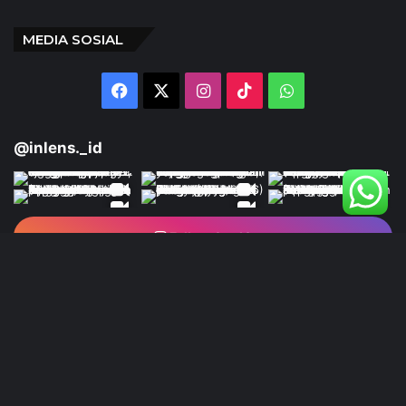
MEDIA SOSIAL
Facebook
X
Instagram
TikTok
WhatsApp
@inlens._id
Follow Our IG
© Copyright 2024 | INLENS.id
Tentang Kami
Redaksi
Disclaimer
Kebijakan Privasi
Ketentuan Penggunaan
Pedoman Media Siber