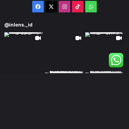
Facebook
X
Instagram
TikTok
WhatsApp
@inlens._id