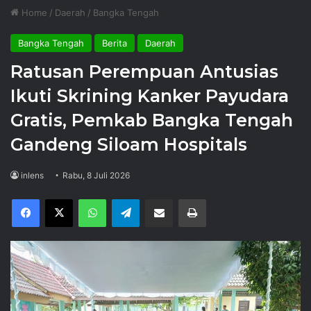
Home
/
Daerah
/
Bangka Tengah
Bangka Tengah
Berita
Daerah
Ratusan Perempuan Antusias
Ikuti Skrining Kanker Payudara
Gratis, Pemkab Bangka Tengah
Gandeng Siloam Hospitals
inlens
Rabu, 8 Juli 2026
Facebook
X
WhatsApp
Telegram
Share via Email
Print