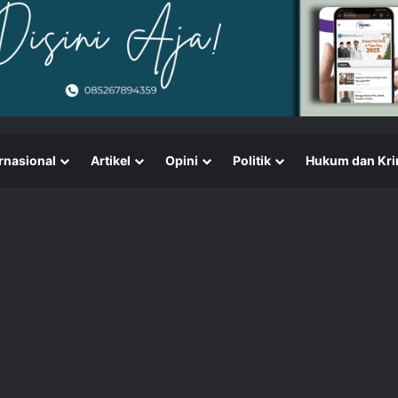
rnasional
Artikel
Opini
Politik
Hukum dan Kri