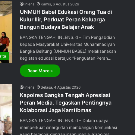
inlens
Kamis, 6 Agustus 2026
UNMUH Babel Edukasi Orang Tua di
Kulur Ilir, Perkuat Peran Keluarga
Bangun Budaya Belajar Anak
BANGKA TENGAH, INLENS.id – Tim Pengabdian
kepada Masyarakat Universitas Muhammadiyah
Bangka Belitung (UNMUH BABEL) melaksanakan
rita
kegiatan edukasi bertajuk “Penguatan Peran…
Read More »
inlens
Selasa, 4 Agustus 2026
Kapolres Bangka Tengah Apresiasi
Peran Media, Tegaskan Pentingnya
Kolaborasi Jaga Kamtibmas
BANGKA TENGAH, INLENS.id – Dalam upaya
memperkuat sinergi dan membangun komunikasi
yang harmonis dengan insan media, Kapolres