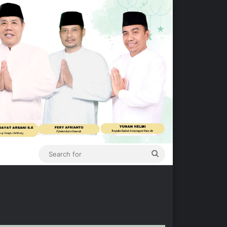
Search
for