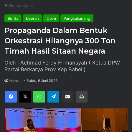
Home
/
Opini
Berita
Daerah
Opini
Pangkalpinang
Propaganda Dalam Bentuk
Orkestrasi Hilangnya 300 Ton
Timah Hasil Sitaan Negara
Oleh : Achmad Ferdy Firmansyah ( Ketua DPW
Partai Berkarya Prov Kep Babel )
inlens
Sabtu, 6 Juni 2026
Facebook
X
WhatsApp
Telegram
Share via Email
Print