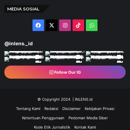
MEDIA SOSIAL
Facebook
X
Instagram
TikTok
WhatsApp
@inlens._id
Follow Our IG
© Copyright 2024 | INLENS.id
Tentang Kami
Redaksi
Disclaimer
Kebijakan Privasi
Ketentuan Penggunaan
Pedoman Media Siber
Kode Etik Jurnalistik
Kontak Kami