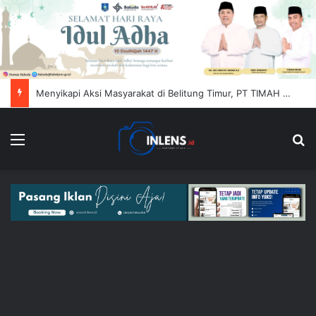
Menyikapi Aksi Masyarakat di Belitung Timur, PT TIMAH (Persero) Tbk Himbau Jaga Kondusifitas
Menu
Se