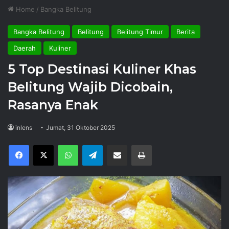
Home
/
Bangka Belitung
Bangka Belitung
Belitung
Belitung Timur
Berita
Daerah
Kuliner
5 Top Destinasi Kuliner Khas
Belitung Wajib Dicobain,
Rasanya Enak
inlens
Jumat, 31 Oktober 2025
Facebook
X
WhatsApp
Telegram
Share via Email
Print