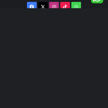
Facebook
X
Instagram
TikTok
WhatsApp
@inlens._id
Follow Our IG