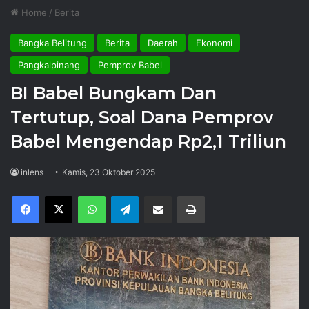
Home
/
Berita
Bangka Belitung
Berita
Daerah
Ekonomi
Pangkalpinang
Pemprov Babel
BI Babel Bungkam Dan
Tertutup, Soal Dana Pemprov
Babel Mengendap Rp2,1 Triliun
inlens
Kamis, 23 Oktober 2025
Facebook
X
WhatsApp
Telegram
Share via Email
Print