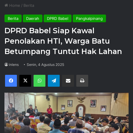
Home
/
Berita
Berita
Daerah
DPRD Babel
Pangkalpinang
DPRD Babel Siap Kawal
Penolakan HTI, Warga Batu
Betumpang Tuntut Hak Lahan
inlens
Senin, 4 Agustus 2025
Facebook
X
WhatsApp
Telegram
Share via Email
Print