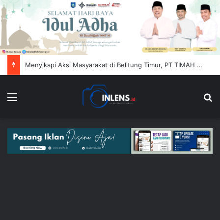
Menyikapi Aksi Masyarakat di Belitung Timur, PT TIMAH (Persero) Tbk Himbau Jaga Kondusifitas
Menu
Se