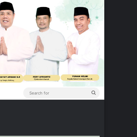
Search
for