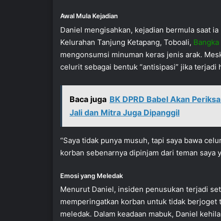
Awal Mula Kejadian
Daniel mengisahkan, kejadian bermula saat i
Kelurahan Tanjung Ketapang, Toboali,
Bangka 
mengonsumsi minuman keras jenis arak. Mesk
celurit sebagai bentuk “antisipasi” jika terjadi
Baca juga
BK DPRD Babel Akan Periksa
Jali dan Mitra Juga Dipanggil
“Saya tidak punya musuh, tapi saya bawa celur
korban sebenarnya dipinjam dari teman saya ya
Emosi yang Meledak
Menurut Daniel, insiden penusukan terjadi se
memperingatkan korban untuk tidak berjoget 
meledak. Dalam keadaan mabuk, Daniel kehila