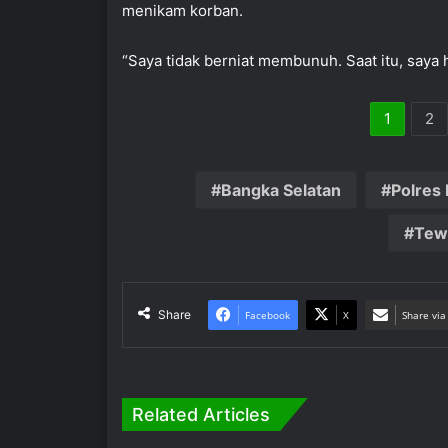
menikam korban.
“Saya tidak berniat membunuh. Saat itu, saya h
1
2
Bangka Selatan
Polres 
Tew
Share
Facebook
X
Share via
Related Articles