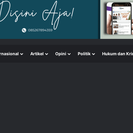
rnasional
Artikel
Opini
Politik
Hukum dan Kri