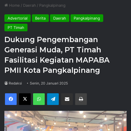
Home
/
Daerah
/
Pangkalpinang
Advertorial
Berita
Daerah
Pangkalpinang
PT Timah
Dukung Pengembangan
Generasi Muda, PT Timah
Fasilitasi Kegiatan MAPABA
PMII Kota Pangkalpinang
Redaksi
Senin, 20 Januari 2025
Facebook
X
WhatsApp
Telegram
Share via Email
Print