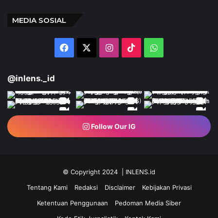
MEDIA SOSIAL
Facebook
X
Instagram
TikTok
WhatsApp
@inlens._id
Follow Our IG
© Copyright 2024 | INLENS.id
Tentang Kami
Redaksi
Disclaimer
Kebijakan Privasi
Ketentuan Penggunaan
Pedoman Media Siber