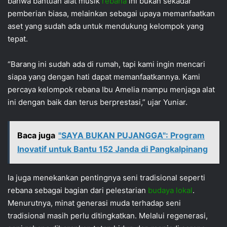
bahwa bantuan alat musik
rebana
ini bukan sekadar
pemberian biasa, melainkan sebagai upaya memanfaatkan
aset yang sudah ada untuk mendukung kelompok yang
tepat.
“Barang ini sudah ada di rumah, tapi kami ingin mencari
siapa yang dengan hati dapat memanfaatkannya. Kami
percaya kelompok rebana Ibu Amelia mampu menjaga alat
ini dengan baik dan terus berprestasi,” ujar Yuniar.
Baca juga
"SAYA BUKAN PUJANGGA": Program
Inovatif untuk Bantu 152 Janda di Pangkalpinang
Ia juga menekankan pentingnya seni tradisional seperti
rebana sebagai bagian dari pelestarian
budaya lokal
.
Menurutnya, minat generasi muda terhadap seni
tradisional masih perlu ditingkatkan. Melalui regenerasi,