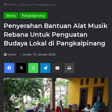
Home
/
Daerah
/
Pangkalpinang
Berita
Pangkalpinang
Penyerahan Bantuan Alat Musik
Rebana Untuk Penguatan
Budaya Lokal di Pangkalpinang
inlens
Jumat, 10 Januari 2025
Facebook
X
WhatsApp
Telegram
Share via Email
Print