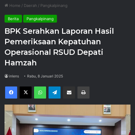
Home
/
Daerah
/
Pangkalpinang
Berita
Pangkalpinang
BPK Serahkan Laporan Hasil
Pemeriksaan Kepatuhan
Operasional RSUD Depati
Hamzah
inlens
Rabu, 8 Januari 2025
Facebook
X
WhatsApp
Telegram
Share via Email
Print