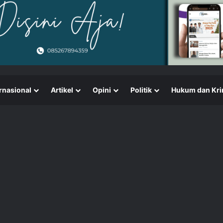
rnasional
Artikel
Opini
Politik
Hukum dan Kri