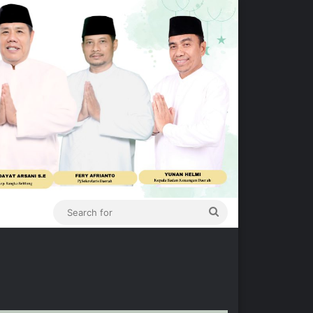
Search
for