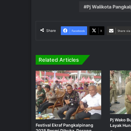
Pj Walikota Pangka
Share
Facebook
X
Share via
Related Articles
Pj Wako B
Festival Ekraf Pangkalpinang
Layak Hun
2025 Resmi Dibuka, Dorong