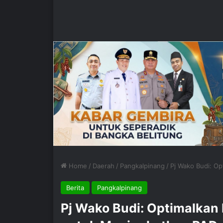
Home
/
Daerah
/
Pangkalpinang
/
Pj Wako Budi: O
Berita
Pangkalpinang
Pj Wako Budi: Optimalkan