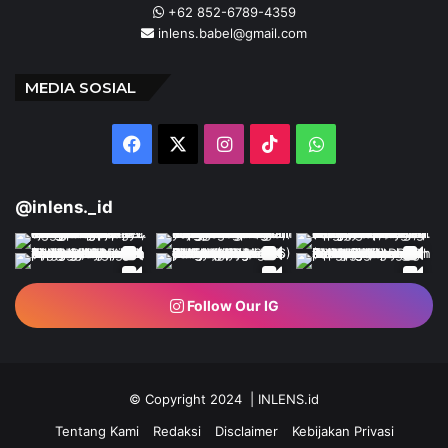
+62 852-6789-4359
inlens.babel@gmail.com
MEDIA SOSIAL
Facebook
X
Instagram
TikTok
WhatsApp
@inlens._id
Follow Our IG
© Copyright 2024 | INLENS.id
Tentang Kami
Redaksi
Disclaimer
Kebijakan Privasi