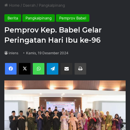
Home
/
Daerah
/
Pangkalpinang
Berita
Pangkalpinang
Pemprov Babel
Pemprov Kep. Babel Gelar
Peringatan Hari Ibu ke-96
inlens
Kamis, 19 Desember 2024
Facebook
X
WhatsApp
Telegram
Share via Email
Print