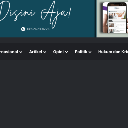
rnasional
Artikel
Opini
Politik
Hukum dan Kri