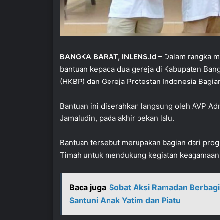
BANGKA BARAT, INLENS.id
– Dalam rangka m
bantuan kepada dua gereja di Kabupaten Bangk
(HKBP) dan Gereja Protestan Indonesia Bagian
Bantuan ini diserahkan langsung oleh AVP Adm
Jamaludin, pada akhir pekan lalu.
Bantuan tersebut merupakan bagian dari pro
Timah untuk mendukung kegiatan keagamaan d
Baca juga
Sobat Aksi Ramadan Berbagi 
Santuni Anak Yatim dan Piatu