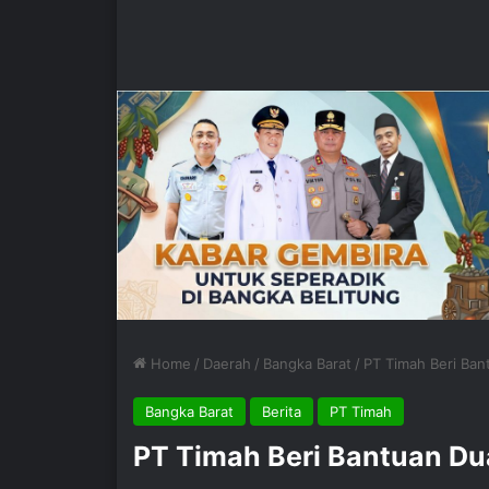
Home
/
Daerah
/
Bangka Barat
/
PT Timah Beri Ban
Bangka Barat
Berita
PT Timah
PT Timah Beri Bantuan Du