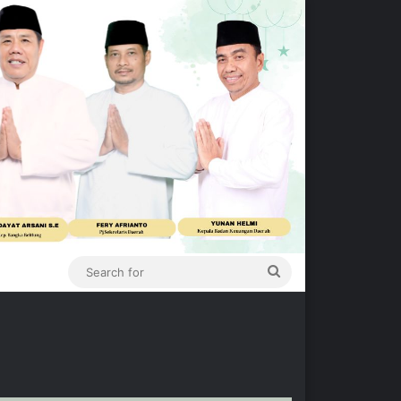
Search
for