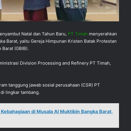
enyambut Natal dan Tahun Baru,
PT Timah
menyerahkan
a Barat, yaitu Gereja Himpunan Kristen Batak Protestan
 Barat (GBIB).
inistrasi Division Processing and Refinery PT Timah,
gram tanggung jawab sosial perusahaan (CSR) PT
i lingkar tambang.
Kebahagiaan di Musala Al Muktibin Bangka Barat,