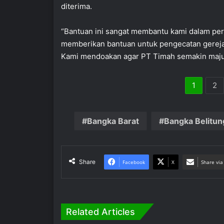
diterima.
“Bantuan ini sangat membantu kami dalam per
memberikan bantuan untuk pengecatan gerej
Kami mendoakan agar PT Timah semakin maju,”
1
2
Bangka Barat
Bangka Belitun
Share
Facebook
X
Share via
Related Articles