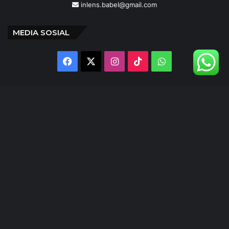
inlens.babel@gmail.com
MEDIA SOSIAL
Facebook
X
Instagram
TikTok
WhatsApp
@inlens._id
Follow Our IG
© Copyright 2024 | INLENS.id
Tentang Kami
Redaksi
Disclaimer
Kebijakan Privasi
Ketentuan Penggunaan
Pedoman Media Siber