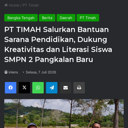
Home
/
PT Timah
Bangka Tengah
Berita
Daerah
PT Timah
PT TIMAH Salurkan Bantuan
Sarana Pendidikan, Dukung
Kreativitas dan Literasi Siswa
SMPN 2 Pangkalan Baru
inlens
Selasa, 7 Juli 2026
Facebook
X
WhatsApp
Telegram
Share via Email
Print