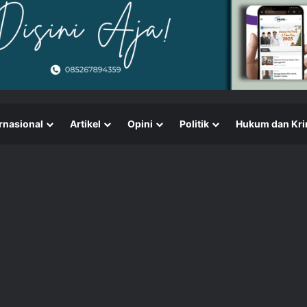
rnasional
Artikel
Opini
Politik
Hukum dan Kri