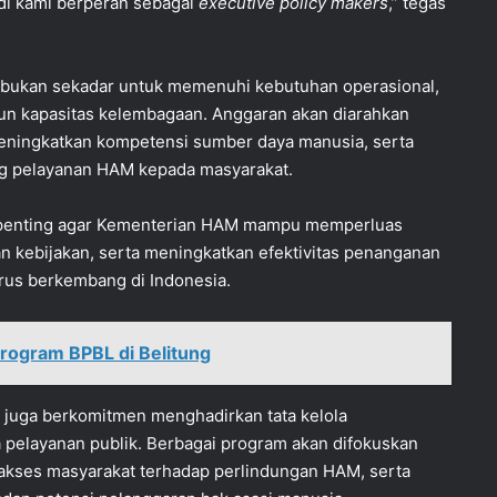
adi kami berperan sebagai
executive policy makers
,” tegas
t bukan sekadar untuk memenuhi kebutuhan operasional,
un kapasitas kelembagaan. Anggaran akan diarahkan
meningkatkan kompetensi sumber daya manusia, serta
g pelayanan HAM kepada masyarakat.
t penting agar Kementerian HAM mampu memperluas
 kebijakan, serta meningkatkan efektivitas penanganan
erus berkembang di Indonesia.
Program BPBL di Belitung
uga berkomitmen menghadirkan tata kelola
 pelayanan publik. Berbagai program akan difokuskan
 akses masyarakat terhadap perlindungan HAM, serta