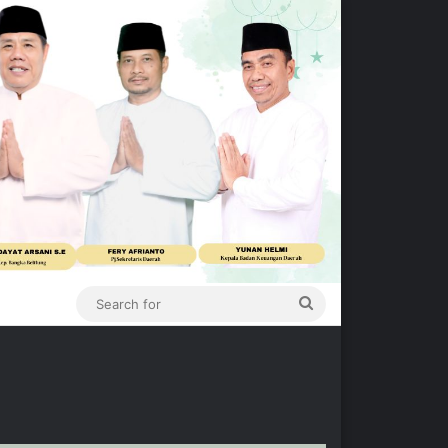
Search
for