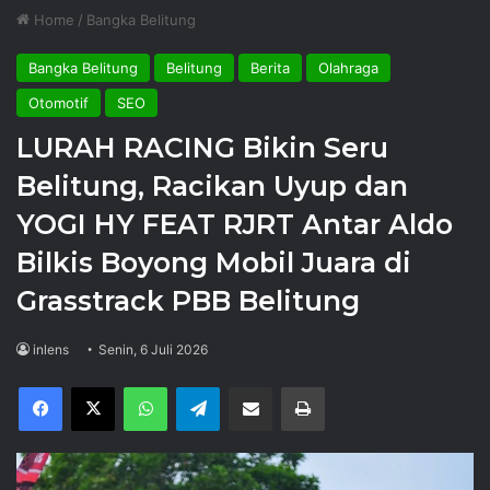
Home
/
Bangka Belitung
Bangka Belitung
Belitung
Berita
Olahraga
Otomotif
SEO
LURAH RACING Bikin Seru
Belitung, Racikan Uyup dan
YOGI HY FEAT RJRT Antar Aldo
Bilkis Boyong Mobil Juara di
Grasstrack PBB Belitung
inlens
Senin, 6 Juli 2026
Facebook
X
WhatsApp
Telegram
Share via Email
Print