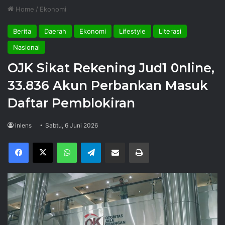
Home
/
Ekonomi
Berita
Daerah
Ekonomi
Lifestyle
Literasi
Nasional
OJK Sikat Rekening Jud1 0nline,
33.836 Akun Perbankan Masuk
Daftar Pemblokiran
inlens
Sabtu, 6 Juni 2026
Facebook
X
WhatsApp
Telegram
Share via Email
Print