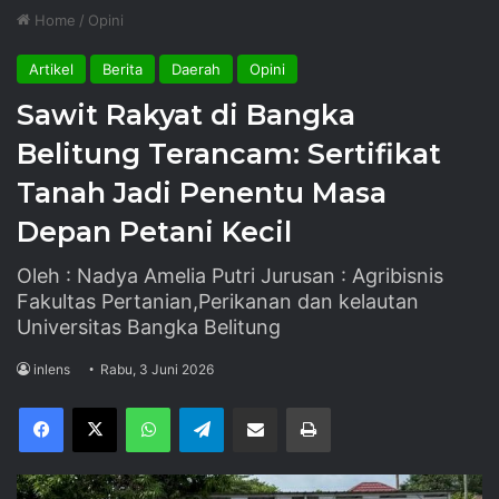
Home
/
Opini
Artikel
Berita
Daerah
Opini
Sawit Rakyat di Bangka
Belitung Terancam: Sertifikat
Tanah Jadi Penentu Masa
Depan Petani Kecil
Oleh : Nadya Amelia Putri Jurusan : Agribisnis
Fakultas Pertanian,Perikanan dan kelautan
Universitas Bangka Belitung
inlens
Rabu, 3 Juni 2026
Facebook
X
WhatsApp
Telegram
Share via Email
Print