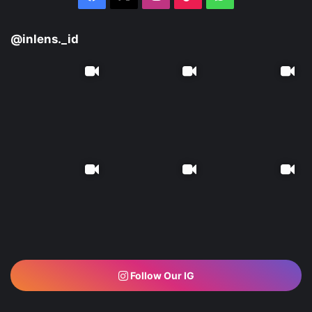
inlens.babel@gmail.com
MEDIA SOSIAL
Facebook
X
Instagram
TikTok
WhatsApp
@inlens._id