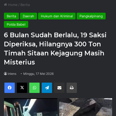
Home
/
Berita
Berita
Daerah
Hukum dan Kriminal
Pangkalpinang
Polda Babel
6 Bulan Sudah Berlalu, 19 Saksi
Diperiksa, Hilangnya 300 Ton
Timah Sitaan Kejagung Masih
Misterius
inlens
Minggu, 17 Mei 2026
Facebook
X
WhatsApp
Telegram
Share via Email
Print