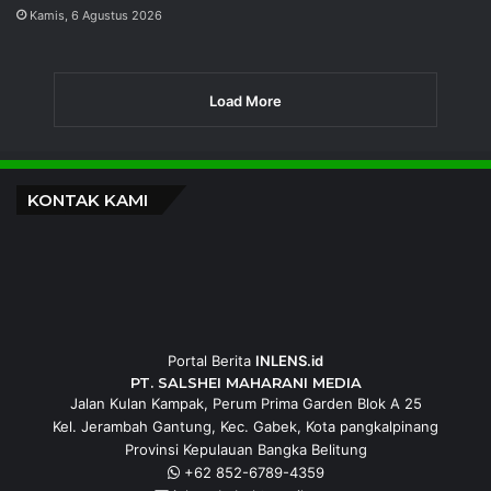
PT Timah, Tbk
BNN Apresiasi Komitmen PT TIMAH
Perkuat Pencegahan Narkoba di
Lingkungan Kerja dan Masyarakat
Jumat, 7 Agustus 2026
HUT ke-50 PT TIMAH, Bulan Bakti di
Jakarta Layani Khitanan Massal,
Pemeriksaan Kesehatan Gratis, dan
Donor Darah
Kamis, 6 Agustus 2026
Khitanan Massal HUT ke-50 PT TIMAH
Hadirkan Senyum dan Keberanian
Anak-anak di Karimun
Kamis, 6 Agustus 2026