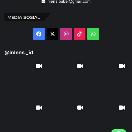
Load More
KONTAK KAMI
Portal Berita
INLENS.id
PT. SALSHEI MAHARANI MEDIA
Jalan Kulan Kampak, Perum Prima Garden Blok A 25
Kel. Jerambah Gantung, Kec. Gabek, Kota pangkalpinang
Provinsi Kepulauan Bangka Belitung
+62 852-6789-4359
inlens.babel@gmail.com
MEDIA SOSIAL