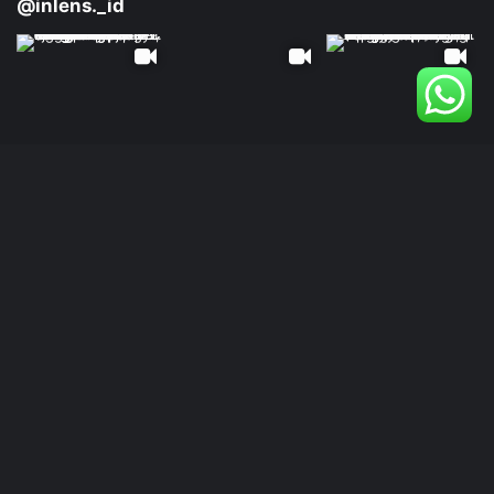
@inlens._id
Follow Our IG
© Copyright 2024 | INLENS.id
Tentang Kami
Redaksi
Disclaimer
Kebijakan Privasi
Ketentuan Penggunaan
Pedoman Media Siber
Kode Etik Jurnalistik
Kontak Kami