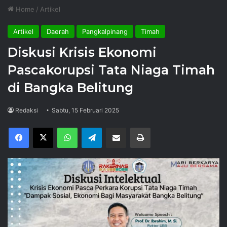
Home
/
Artikel
Artikel
Daerah
Pangkalpinang
Timah
Diskusi Krisis Ekonomi
Pascakorupsi Tata Niaga Timah
di Bangka Belitung
Redaksi
Sabtu, 15 Februari 2025
Facebook
X
WhatsApp
Telegram
Share via Email
Print