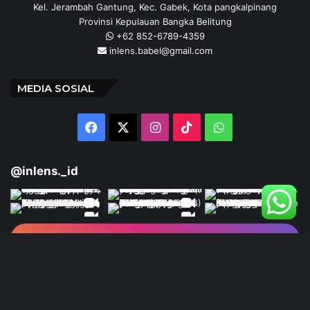
Kel. Jerambah Gantung, Kec. Gabek, Kota pangkalpinang
Provinsi Kepulauan Bangka Belitung
+62 852-6789-4359
inlens.babel@gmail.com
MEDIA SOSIAL
Facebook
X
Instagram
TikTok
WhatsApp
@inlens._id
Follow Our IG
© Copyright 2024 | INLENS.id