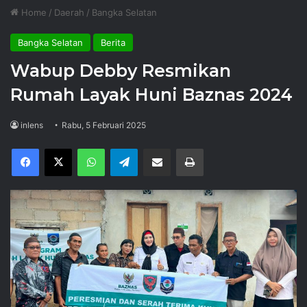
Home
/
Daerah
/
Bangka Selatan
Bangka Selatan
Berita
Wabup Debby Resmikan
Rumah Layak Huni Baznas 2024
inlens
Rabu, 5 Februari 2025
Facebook
X
WhatsApp
Telegram
Share via Email
Print