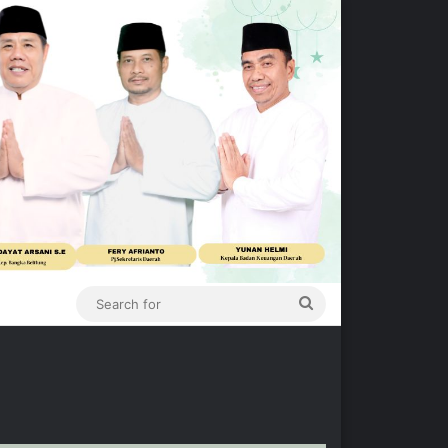
Search
for