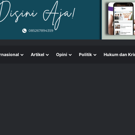
rnasional
Artikel
Opini
Politik
Hukum dan Kri