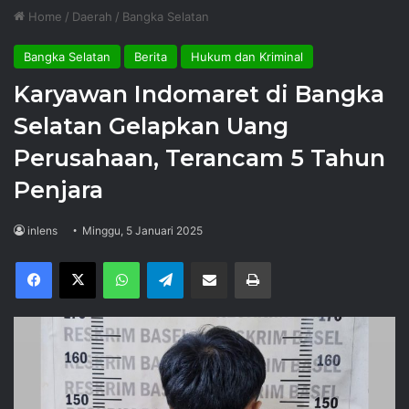
Home
/
Daerah
/
Bangka Selatan
Bangka Selatan
Berita
Hukum dan Kriminal
Karyawan Indomaret di Bangka
Selatan Gelapkan Uang
Perusahaan, Terancam 5 Tahun
Penjara
inlens
Minggu, 5 Januari 2025
Facebook
X
WhatsApp
Telegram
Share via Email
Print