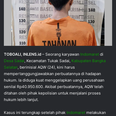
TOBOALI, INLENS.id
– Seorang karyawan
Indomaret
di
Desa Sadai
, Kecamatan Tukak Sadai,
Kabupaten Bangka
Selatan
, berinisial AQW (24), kini harus
mempertanggungjawabkan perbuatannya di hadapan
hukum. Ia diduga kuat menggelapkan uang perusahaan
senilai Rp40.950.600. Akibat perbuatannya, AQW telah
ditahan oleh pihak kepolisian untuk menjalani proses
hukum lebih lanjut.
Kasus ini terungkap setelah pihak
Indomaret
melakukan