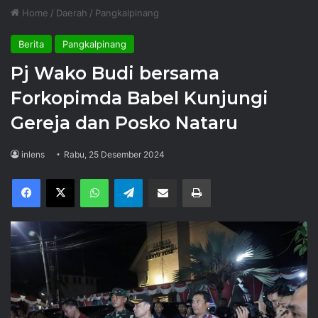
Home
/
Daerah
/
Pangkalpinang
Berita
Pangkalpinang
Pj Wako Budi bersama
Forkopimda Babel Kunjungi
Gereja dan Posko Nataru
inlens
Rabu, 25 Desember 2024
Facebook
X
WhatsApp
Telegram
Share via Email
Print