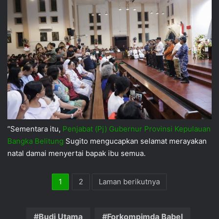
“Sementara itu,
Penjabat (Pj) Gubernur Provinsi Kepulauan
Bangka Belitung
Sugito mengucapkan selamat merayakan
natal damai menyertai bapak ibu semua.
1
2
Laman berikutnya
Budi Utama
Forkompimda Babel