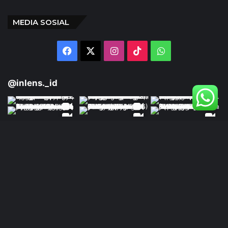
MEDIA SOSIAL
Facebook
X
Instagram
TikTok
WhatsApp
@inlens._id
Follow Our IG
© Copyright 2024 | INLENS.id
Tentang Kami
Redaksi
Disclaimer
Kebijakan Privasi
Ketentuan Penggunaan
Pedoman Media Siber