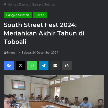
Home
/
Daerah
/
Bangka Selatan
Bangka Selatan
Berita
South Street Fest 2024:
Meriahkan Akhir Tahun di
Toboali
inlens
Selasa, 24 Desember 2024
Facebook
X
WhatsApp
Telegram
Share via Email
Print