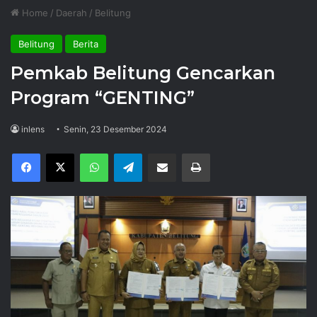
Home
/
Daerah
/
Belitung
Belitung
Berita
Pemkab Belitung Gencarkan
Program “GENTING”
inlens
Senin, 23 Desember 2024
Facebook
X
WhatsApp
Telegram
Share via Email
Print