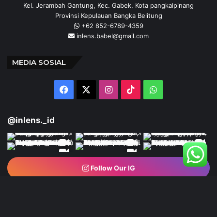
Kel. Jerambah Gantung, Kec. Gabek, Kota pangkalpinang
Provinsi Kepulauan Bangka Belitung
+62 852-6789-4359
inlens.babel@gmail.com
MEDIA SOSIAL
Facebook
X
Instagram
TikTok
WhatsApp
@inlens._id
Follow Our IG
© Copyright 2024 | INLENS.id