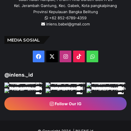
Kel. Jerambah Gantung, Kec. Gabek, Kota pangkalpinang
Provinsi Kepulauan Bangka Belitung
+62 852-6789-4359
inlens.babel@gmail.com
MEDIA SOSIAL
Facebook
X
Instagram
TikTok
WhatsApp
@inlens._id
Follow Our IG