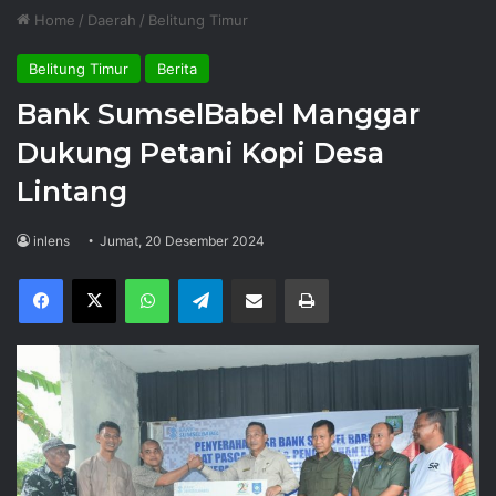
Home
/
Daerah
/
Belitung Timur
Belitung Timur
Berita
Bank SumselBabel Manggar
Dukung Petani Kopi Desa
Lintang
inlens
Jumat, 20 Desember 2024
Facebook
X
WhatsApp
Telegram
Share via Email
Print