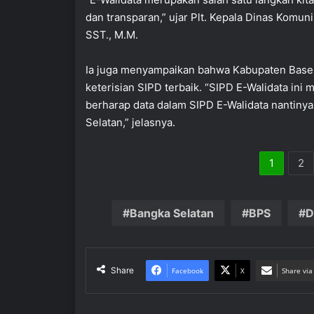
dan transparan,” ujar Plt. Kepala Dinas Komun
SST., M.M.
Ia juga menyampaikan bahwa Kabupaten Basel 
keterisian SIPD terbaik. “SIPD E-Walidata ini 
berharap data dalam SIPD E-Walidata nantinya
Selatan,” jelasnya.
1
2
Bangka Selatan
BPS
D
Share
Facebook
X
Share via