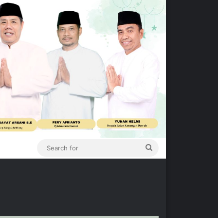
Search
for