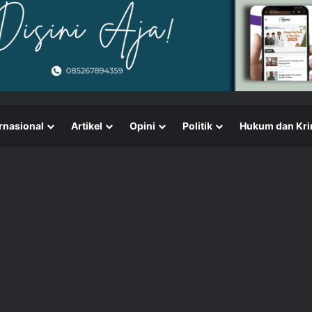
rnasional
Artikel
Opini
Politik
Hukum dan Kri