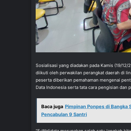
Sosialisasi yang diadakan pada Kamis (19/12/
diikuti oleh perwakilan perangkat daerah di 
peserta diberikan pemahaman mengenai pent
Data Indonesia serta tata cara pengisian dan 
Baca juga
Pimpinan Ponpes di Bangka 
Pencabulan 9 Santri
“E-Walidata merupakan salah satu langkah kit